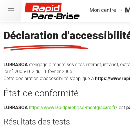
M
Mon centre
Déclaration d’accessibilit
LURRASOA
s’engage à rendre ses sites internet, intranet, ext
o
loi n
2005-102 du 11 février 2005.
Cette déclaration d’accessibilité s’applique à
https://www.rap
État de conformité
(nouve
LURRASOA
https://www.rapidparebrise-montgiscard.fr/
est
p
fenêtr
Résultats des tests