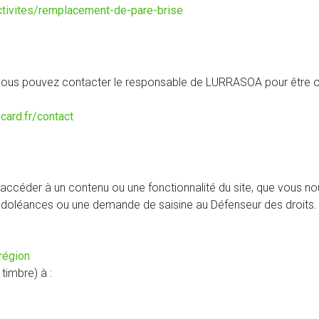
ctivites/remplacement-de-pare-brise
 vous pouvez contacter le responsable de LURRASOA pour être ori
card.fr/contact
accéder à un contenu ou une fonctionnalité du site, que vous no
os doléances ou une demande de saisine au Défenseur des droits.
(nouvelle
région
fenêtre)
timbre) à :