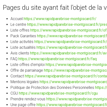
Pages du site ayant fait l’objet de la 
Accueil
https://www.rapidparebrise-montgiscard.fr/
Le centre
https://www.rapidparebrise-montgiscard.fr/pre
Liste offres
https://www.rapidparebrise-montgiscard.fr/of
Pack Garanties
https://www.rapidparebrise-montgiscard.f
Liste activités
https://www.rapidparebrise-montgiscard.fr/
Liste actualités
https://www.rapidparebrise-montgiscard.fr
Avis clients
https://www.rapidparebrise-montgiscard.fr/av
FAQ
https://www.rapidparebrise-montgiscard.fr/faq
Liste offres d'emploi
https://www.rapidparebrise-montgisc
Offre de parrainage
https://www.rapidparebrise-montgisca
Contact
https://www.rapidparebrise-montgiscard.fr/conta
Mentions légales
https://www.rapidparebrise-montgiscard
Politique de Protection des Données Personnelles
https:
CGU
https://www.rapidparebrise-montgiscard.fr/cgu
Prendre rendez-vous
https://www.rapidparebrise-montgis
Une page offre
https://www.rapidparebrise-montgiscard.f