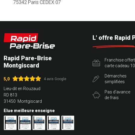
75342 Paris CEDEX 07
L' offre Rapid 
Rapid Pare-Brise
Franchise offer
Montgiscard
carte cadeau 10
Démarches
5,0
4 avis Google
simplifiées
Lieu-dit en Rouzaud
Pas d'avance
RD 813
de frais
31450 Montgiscard
Elue meilleure enseigne