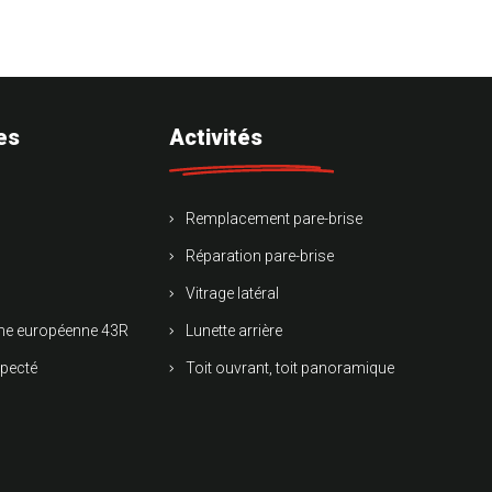
es
Activités
Remplacement pare-brise
Réparation pare-brise
Vitrage latéral
rme européenne 43R
Lunette arrière
specté
Toit ouvrant, toit panoramique