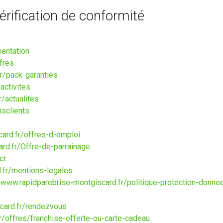
vérification de conformité
sentation
fres
r/pack-garanties
activites
/actualites
isclients
ard.fr/offres-d-emploi
rd.fr/Offre-de-parrainage
ct
.fr/mentions-legales
//www.rapidparebrise-montgiscard.fr/politique-protection-donn
card.fr/rendezvous
r/offres/franchise-offerte-ou-carte-cadeau