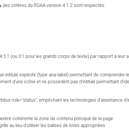
%
des critères du RGAA version 4.1.2 sont respectés.
.5:1 (ou 3:1 pour les grands corps de texte) par rapport à leur ar
n intitulé explicite (type aria-label) permettant de comprendre le
ent d'une icône et ne possèdent pas d'intitulé permettant d'identi
'attribut role="status", empêchant les technologies d'assistance d'
nière cohérente la zone de contenu principal de la page.
lle au lieu d'utiliser les balises de listes appropriées.