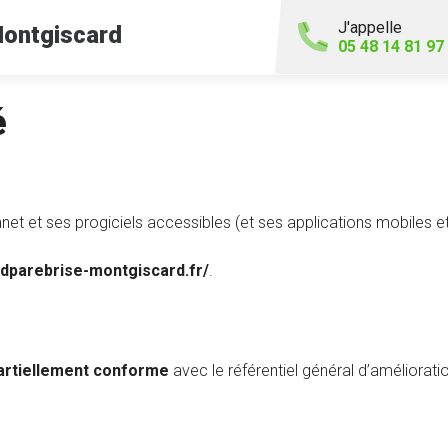
J'appelle
ontgiscard
05 48 14 81 97
é
ranet et ses progiciels accessibles (et ses applications mobiles 
idparebrise-montgiscard.fr/
.
lle
artiellement conforme
avec le référentiel général d’amélioratio
e)